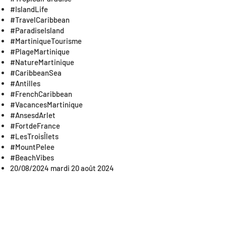
#IslandLife
#TravelCaribbean
#ParadiseIsland
#MartiniqueTourisme
#PlageMartinique
#NatureMartinique
#CaribbeanSea
#Antilles
#FrenchCaribbean
#VacancesMartinique
#AnsesdArlet
#FortdeFrance
#LesTroisÎlets
#MountPelee
#BeachVibes
20/08/2024 mardi 20 août 2024