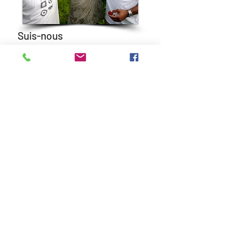
Suis-nous
Si tu veux
Contact email
andre@petitcocotier.co